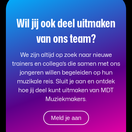
Wil jij ook deel uitmaken
van ons team?
We zijn altijd op zoek naar nieuwe
trainers en collega’s die samen met ons
jongeren willen begeleiden op hun
muzikale reis. Sluit je aan en ontdek
hoe jij deel kunt uitmaken van MDT
Muziekmakers.
Meld je aan