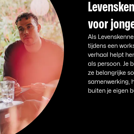
Levensken
voor jong
Als Levenskenner
tijdens een wor
verhaal helpt he
als persoon. Je b
ze belangrijke s
samenwerking, h
buiten je eigen 