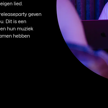
eigen lied.
 releaseparty geven
. Dit is een
 en hun muziek
 samen hebben