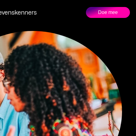
evenskenners
Doe mee