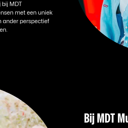
j bij MDT
nsen met een uniek
n ander perspectief
gen.
Bij MDT M